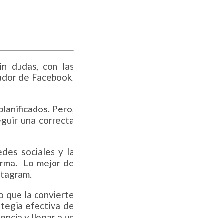
in dudas, con las
rador de Facebook,
lanificados. Pero,
eguir una correcta
edes sociales y la
orma. Lo mejor de
stagram.
o que la convierte
ategia efectiva de
ncia y llegar a un