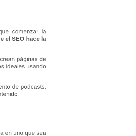
 que comenzar la
ue el SEO hace la
, crean páginas de
res ideales usando
iento de podcasts.
ntenido
nsa en uno que sea