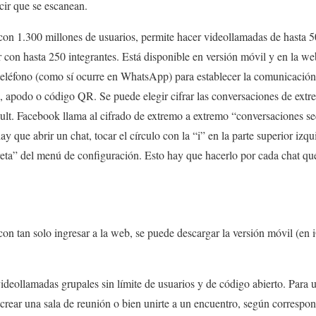
cir que se escanean.
con 1.300 millones de usuarios, permite hacer videollamadas de hasta 5
 con hasta 250 integrantes. Está disponible en versión móvil y en la web
 teléfono (como sí ocurre en WhatsApp) para establecer la comunicación
, apodo o código QR. Se puede elegir cifrar las conversaciones de extr
ult. Facebook llama al cifrado de extremo a extremo “conversaciones sec
y que abrir un chat, tocar el círculo con la “i” en la parte superior izqui
eta” del menú de configuración. Esto hay que hacerlo por cada chat que 
on tan solo ingresar a la web, se puede descargar la versión móvil (en
videollamadas grupales sin límite de usuarios y de código abierto. Para ut
 crear una sala de reunión o bien unirte a un encuentro, según correspo