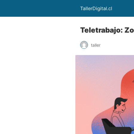
TallerDigital.cl
Teletrabajo: Z
taller