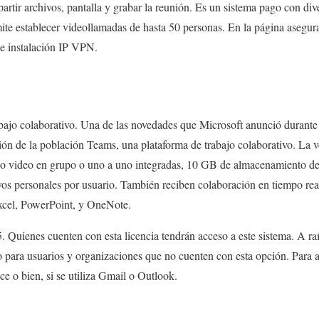
artir archivos, pantalla y grabar la reunión. Es un sistema pago con di
e establecer videollamadas de hasta 50 personas. En la página asegura
e instalación IP VPN.
rabajo colaborativo. Una de las novedades que Microsoft anunció duran
ión de la población Teams, una plataforma de trabajo colaborativo. La ve
o o video en grupo o uno a uno integradas, 10 GB de almacenamiento d
os personales por usuario. También reciben colaboración en tiempo rea
xcel, PowerPoint, y OneNote.
. Quienes cuenten con esta licencia tendrán acceso a este sistema. A raíz
o para usuarios y organizaciones que no cuenten con esta opción. Para
ace o bien, si se utiliza Gmail o Outlook.